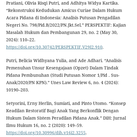
Pratiani, Olivia Risqi Putri, and Adhitya Widya Kartika.
“Rekonstruksi Kedudukan Amicus Curiae Dalam Hukum
Acara Pidana di Indonesia: Analisis Putusan Pengadilan
Negeri No. 798/Pid.B/2022/PN.Jkt.Sel.” PERSPEKTIF: Kajian
Masalah Hukum dan Pembangunan 29, no. 2 (May 30,
2024): 110–22.
https://doi.org/10.30742/PERSPEKTIF.V29I2.910
.
Putri, Belicia Widhyana Yulia, and Ade Adhari. “Analisis
Pemenuhan Unsur Kesengajaan (Opzet) Dalam Tindak
Pidana Pembunuhan (Studi Putusan Nomor 1/Pid . Sus-
Anak/2020/PN KPN).” Unes Law Review 6, no. 4 (2024):
10190–203.
Setyorini, Erny Herlin, Sumiati, and Pinto Utomo. “Konsep
Keadilan Restoratif Bagi Anak Yang Berkonflik Dengan
Hukum Dalam Sistem Peradilan Pidana Anak.” DiH: Jurnal
Ilmu Hukum 16, no. 2 (2020): 149–59.
https://doi.org/10.30996/dih.v16i2.3255
.