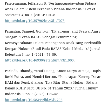
Pangemanan, Jefferson B. “Pertanggungjawaban Pidana
Anak Dalam Sistem Peradilan Pidana Indonesia.” Lex et
Societatis 3, no. 1 (2015): 101–8.
https://doi.org/10.35796/les.v3i1.7075
.
Panjaitan, Samuel, Gomgom T.P. Siregar, and Syawal Amry
Siregar. “Peran BAPAS Sebagai Pembimbing
Kemasyarakatan Dalam Penanganan Anak Yang Berkonflik
Dengan Hukum (Studi Pada BAPAS Kelas I Medan).” Jurnal
Retentum 3, no. 1 (2021): 79–89.
https://doi.org/10.46930/retentum.v3i1.905
.
Parindo, Dhandy, Yusuf Daeng, Anton Surya Atmaja, Hapis
Reski Putra, and Hendri Berson. “Penerapan Konsep Dasar
HAM dan Pembaharuan Tiga Pilar Utama Hukum Pidana
Dalam KUHP Baru UU No. 01 Tahun 2023.” Jurnal Hukum
Indonesia 3, no. 3 (2023): 129–42.
https://doi.org/10.58344/jhi.v3i3.796
.